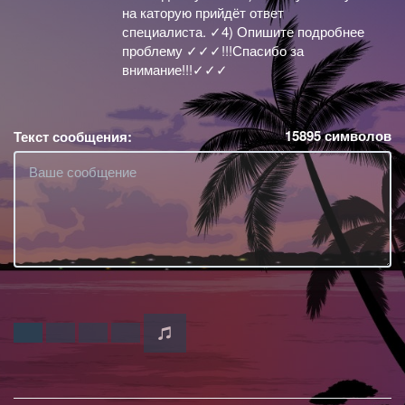
на каторую прийдёт ответ
специалиста. ✓4) Опишите подробнее
проблему ✓✓✓!!!Спасибо за
внимание!!!✓✓✓
15895
символов
Текст сообщения: