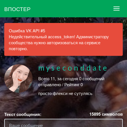
ВПОСТЕР
Ошибка VK API #5
Недействительный access_token! Администратору
сообщества нужно авторизоваться на сервисе
повторно.
m y s e c o n d d a t e
Всего 11, за сегодня 0 сообщений
отправлено / Рейтинг 0
просто флекси не сутулясь
15895
символов
Текст сообщения: