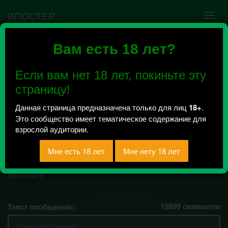
ВПОСТЕР
Вам есть 18 лет?
Ошибка VK API #5
Недействительный access_token! Администратору
Если вам нет 18 лет, покиньте эту
сообщества нужно авторизоваться на сервисе
повторно.
страницу!
Данная страница предназначена только для лиц
18+
.
Это сообщество имеет тематическое содержание для
Пикаперы | Чита +18
взрослой аудитории.
Всего 151, за сегодня 0 сообщений
отправлено / Рейтинг 23.5
15895
символов
Текст сообщения: