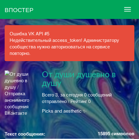
ВПОСТЕР
Ошибка VK API #5
Недействительный access_token! Администратору
сообщества нужно авторизоваться на сервисе
повторно.
От души душевно в
душу
Всего 3, за сегодня 0 сообщений
отправлено / Рейтинг 0
Picks and aesthetic ✨
15895
символов
Текст сообщения: