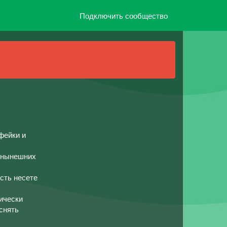
Подключить сообщество
фейки и
и нынешних
сть несете
ически
снять