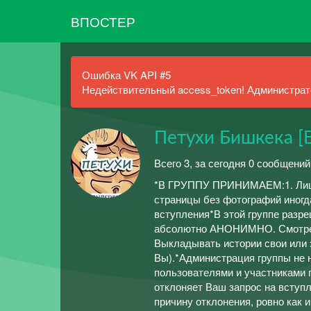
ВПОСТЕР
Ошибка VK API #5
Недействительный access_token! Администрато
Петухи Бишкека [
Всего 3, за сегодня 0 сообщений
*В ГРУППУ ПРИНИМАЕМ:1. Лиц, 
страницы без фотографий иногд
вступления*В этой группе разр
абсолютно АНОНИМНО. Смотреть
Выкладывать истории свои или 
Вы).*Администрация группы не 
пользователями и участниками 
отклоняет Ваш запрос на вступл
причину отклонения, ровно как и