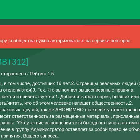
ру сообщества нужно авторизоваться на сервисе повторно.
ВВТ312]
 отправлено / Рейтинг 1.5
в том числе, достигших 16 лет.2. Страницы реальных людей (
а отклоняются)3. Тех, кто выполнил вышеописанные правила
ешается и приветствуется:1. Добавлять фото парня, бывших ил
/читать, что об этом человеке напишет общественность.2.
знакомых, друзей, так же АНОНИМНО (за клевету ответственно
несёт ответственность за размещенные материалы, присланные
группы. *Отсутствие выполнения хотя бы одного пункта автомат
ение в группу.Администратор оставляет за собой право не объя
 принятия, Вашего запроса.