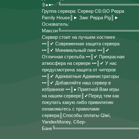
۩๑●•٠·˙╚════════════════════════════════║►
Группа сервера: Сервер CS:GO Peppa
Family House║► Зам: Peppa Pig║►
Основатель:
Максон╚══════════════════════
Сервер стоит на лучшем хостинге
•••║✔ Современная защита сервера
•••║✔ Минимальный пинг •••║✔
Отличная стрельба •••║✔ Прекрасная
атмосфера на сервере •••║✔ У нас
предусмотрена защита от читеров
•••║✔ Адекватные Администраторы
•••║✔ Добавляйте наш сервер в
избранное •••║● Приятной Вам игры
на нашем сервере║✔Перед тем как
покупать какую либо привилегию
ознакомьтесь с правилами
сервера║Способы оплаты Qiwi,
YandexMoney, Сбер-
Банк╚════════════════════════