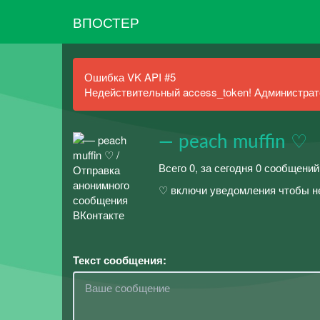
ВПОСТЕР
Ошибка VK API #5
Недействительный access_token! Администрато
— peach muffin ♡
Всего 0, за сегодня 0 сообщений
♡ включи уведомления чтобы н
Текст сообщения: