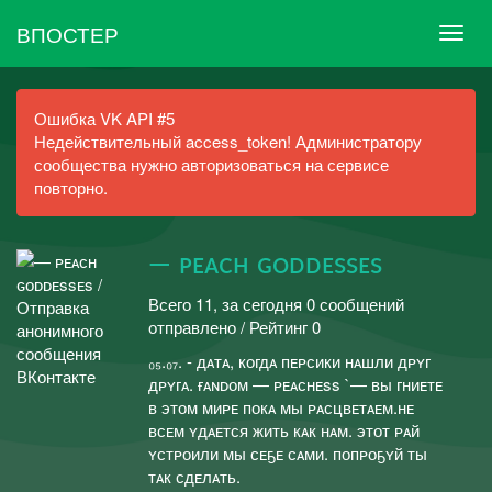
ВПОСТЕР
Ошибка VK API #5
Недействительный access_token! Администратору
сообщества нужно авторизоваться на сервисе
повторно.
— ᴘᴇᴀᴄʜ ɢᴏᴅᴅᴇssᴇs
Всего 11, за сегодня 0 сообщений
отправлено / Рейтинг 0
₀₅.₀₇. - дᴀтᴀ, когдᴀ пᴇᴘсики нᴀшли дᴘʏг
дᴘʏгᴀ. ғᴀɴᴅᴏᴍ — ᴘᴇᴀᴄʜᴇss `— вы гниᴇтᴇ
в этом миᴘᴇ покᴀ мы ᴘᴀсцвᴇтᴀᴇм.нᴇ
всᴇм ʏдᴀᴇтся жить кᴀк нᴀм. этот ᴘᴀй
ʏстᴘоили мы сᴇҕᴇ сᴀми. попᴘоҕʏй ты
тᴀк сдᴇлᴀть.