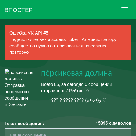
ВПОСТЕР
Ошибка VK API #5
Недействительный access_token! Администратору
сообщества нужно авторизоваться на сервисе
повторно.
пéрсиковая долина
Всего 85, за сегодня 0 сообщений
отправлено / Рейтинг 0
⠀⠀⠀??? ? ???? ???? (๑˃̵ᴗ˂̵)و ♡⠀⠀
15895
символов
Текст сообщения: