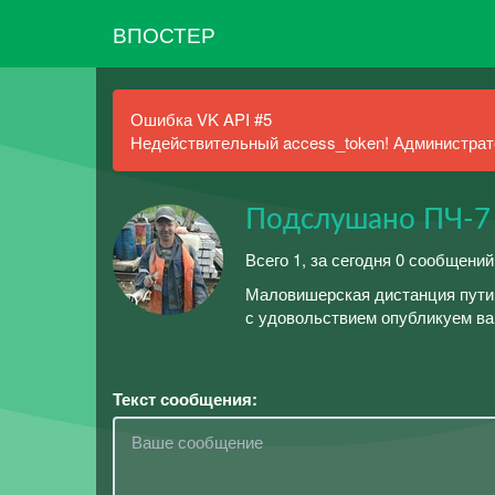
ВПОСТЕР
Ошибка VK API #5
Недействительный access_token! Администрато
Подслушано ПЧ-7
Всего 1, за сегодня 0 сообщений
Маловишерская дистанция пути.
с удовольствием опубликуем ва
Текст сообщения: