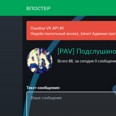
ВПОСТЕР
Ошибка VK API #5
Недействительный access_token! Администрато
[PAV] Подслушано
Всего 88, за сегодня 0 сообщени
Текст сообщения: