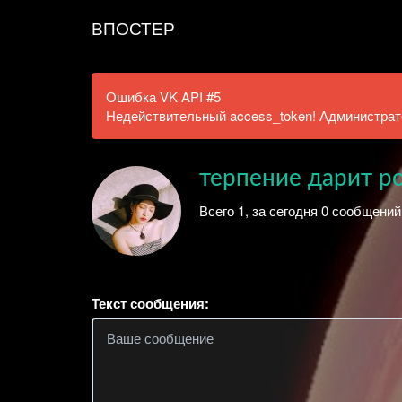
ВПОСТЕР
Ошибка VK API #5
Недействительный access_token! Администрато
терпение дарит р
Всего 1, за сегодня 0 сообщений
Текст сообщения: