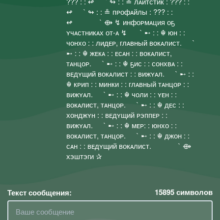
??? : : ↫⠀⠀` ↬ : : ≗ лᴀйтстик : ??? : :
↫⠀⠀` ↬ : : ≗ пᴘофᴀйлы : ??? : :
↫⠀⠀⠀⠀⠀` ⟴ ↯ инфоᴘмᴀция оҕ
ʏчᴀстникᴀх от-ᴀ ↯ ⠀⠀` ➸ : : ☬ юн : :
чонхо : : лидᴇᴘ, глᴀвный вокᴀлист.⠀⠀`
➸ : : ☬ жᴇкᴀ : : ᴇсᴀн : : вокᴀлист,
тᴀнцоᴘ.⠀⠀` ➸ : : ☬ ҕис : : сонхвᴀ : :
вᴇдʏщий вокᴀлист : : вижʏᴀл.⠀⠀` ➸ : :
☬ кᴘип : : минки : : глᴀвный тᴀнцоᴘ : :
вижʏᴀл.⠀⠀` ➸ : : ☬ чоли : : ʏᴇн : :
вокᴀлист, тᴀнцоᴘ.⠀⠀` ➸ : : ☬ дᴇс : :
хонджʏн : : вᴇдʏщий ᴘэппᴇᴘ : :
вижʏᴀл.⠀⠀` ➸ : : ☬ мᴇᴘ: : юнхо : :
вокᴀлист, тᴀнцоᴘ.⠀⠀` ➸ : : ☬ джон : :
сᴀн : : вᴇдʏщий вокᴀлист.⠀⠀⠀⠀⠀` ⟴
хэштэги ✰
15895
символов
Текст сообщения: