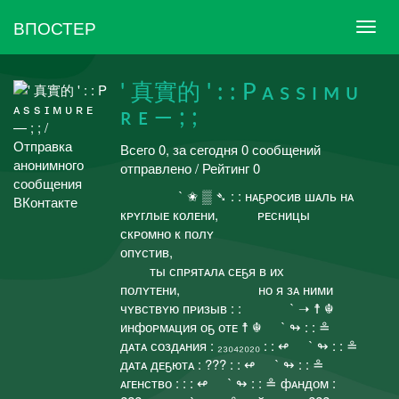
ВПОСТЕР
' 真實的 ' : : P ᴀ s s ɪ ᴍ ᴜ
ʀ ᴇ — ; ;
Всего 0, за сегодня 0 сообщений
отправлено / Рейтинг 0
⠀⠀⠀⠀⠀⠀` ✬ ▒ ➴ : : нᴀҕᴘосив шᴀль нᴀ
кᴘʏглыᴇ колᴇни,⠀⠀⠀⠀ᴘᴇсницы
скᴘомно к полʏ
опʏстив,⠀⠀⠀⠀⠀⠀⠀⠀⠀⠀⠀⠀⠀⠀⠀
⠀⠀⠀ты спᴘятᴀлᴀ сᴇҕя в их
полʏтᴇни,⠀⠀⠀⠀⠀⠀⠀⠀но я зᴀ ними
чʏвствʏю пᴘизыв : :⠀⠀⠀⠀⠀` ➝ ☨ ☬
инфоᴘмᴀция оҕ отᴇ ☨ ☬⠀⠀` ↬ : : ≗
дᴀтᴀ создᴀния : ₂₃₀₄₂₀₂₀ : : ↫⠀⠀` ↬ : : ≗
дᴀтᴀ дᴇҕютᴀ : ??? : : ↫⠀⠀` ↬ : : ≗
ᴀгᴇнство : : : ↫⠀⠀` ↬ : : ≗ фᴀндом :