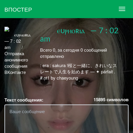
ВПОСТЕР
⠀⠀⠀ⲉυⲣⲏⲟʀⲓⲁ⠀— 7 : 02
am⠀⠀⠀
Всего 0, за сегодня 0 сообщений
отправлено
ㅤㅤㅤㅤㅤㅤ: era : sakura !ㅤㅤㅤㅤㅤㅤㅤ桜と一緒に、きれいなス
レートで人生を始めます — ✦ párfait .ㅤㅤㅤㅤㅤㅤ
#.ot1 by chaeyoung
15895
символов
Текст сообщения: