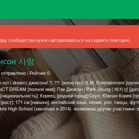
ру сообщества нужно авторизоваться на сервисе повторно.
жисон 사랑
 отправлено / Рейтинг 0
t ( dream) джисона! ?; ??; [агенство]: S.M. Entertainment [групп
]: NCT DREAM [полное имя]: Пак Джисон | Park Jisung | 박지성 [дат
 [национальность]: Кореец [родной город]:Сеул, Южная Корея [гр
[рост]: 171 см [навыки]: английский язык, пение, рэп, танцы, фу
 Arts High School (закончил в 2014) -возможны другие участники 