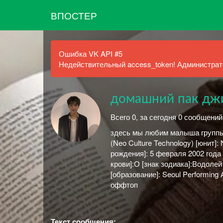
ВПОСТЕР
Ошибка VK API #5
Недействительный access_token! Администрато
домашний пак д
Всего 0, за сегодня 0 сообщений
здесь мы любим малыша группы nc
(Neo Culture Technology) [юнит
рождения]: 5 февраля 2002 года
крови]:О [знак зодиака]:Водолей 
[образование]: Seoul Performing
оффтоп
Текст сообщения: