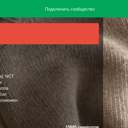
Подключить сообщество
а]: NCT
а
уппа
тбол
-возможен
15895
символов