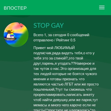
ВПОСТЕР
STOP GAY
Всего 1, за сегодня 0 сообщений
отправлено / Рейтинг 0.5
Привет мой ЛЮБИМЫЙ
подписчик,рада видеть тебя,о кто у
тебя это за спиной?,это твой
друг,парень,я угодать??Наверное и
так чуток о нас.Это организация для
тех людей которые не боятся чужого
мнения и готовы признать что
являются частью ЛГБТ или же просто
пошленький,?тут ты сможешь что
прорекламировать,написать анкету
чтоб найти девушку,или же парня,тут
мемасы и много чего кароче если не
трус(ы)*простите не удержалась*то