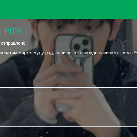
 | PITH
й отправлено
оватом мирке. Буду рад, если вы что-нибудь напишете здесь ^