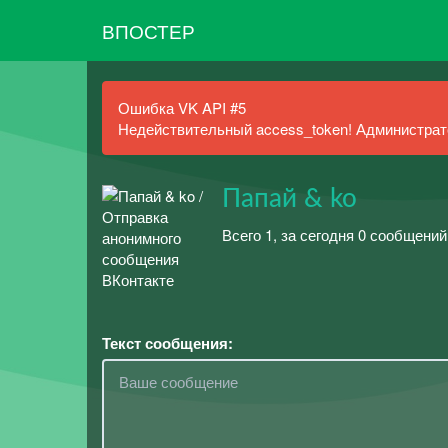
ВПОСТЕР
Ошибка VK API #5
Недействительный access_token! Администрато
Папай & ko
Всего 1, за сегодня 0 сообщений
Текст сообщения: