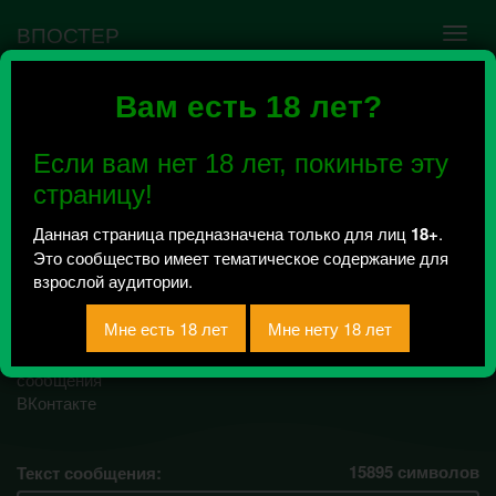
ВПОСТЕР
Вам есть 18 лет?
Ошибка VK API #5
Недействительный access_token! Администратору
Если вам нет 18 лет, покиньте эту
сообщества нужно авторизоваться на сервисе
повторно.
страницу!
Данная страница предназначена только для лиц
18+
.
Это сообщество имеет тематическое содержание для
Пошлая АО |
взрослой аудитории.
Благовещенск
Всего 185, за сегодня 0 сообщений
отправлено / Рейтинг 0
15895
символов
Текст сообщения: