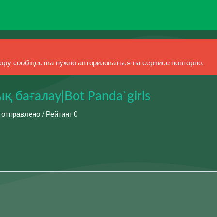
ру сообщества нужно авторизоваться на сервисе повторно.
 бағалау|Bot Panda`girls
 отправлено / Рейтинг 0