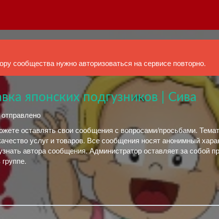
ру сообщества нужно авторизоваться на сервисе повторно.
вка японских подгузников | Сива
й отправлено
можете оставлять свои сообщения с вопросами/просьбами. Тема
качество услуг и товаров. Все сообщения носят анонимный хара
узнать автора сообщения. Администратор оставляет за собой пр
 группе.