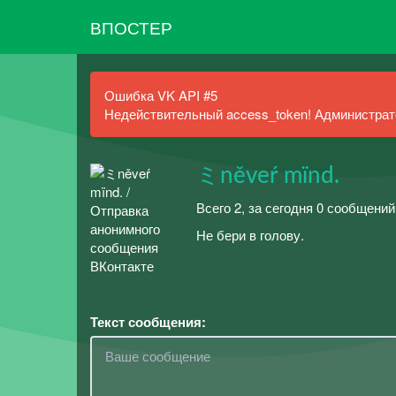
ВПОСТЕР
Ошибка VK API #5
Недействительный access_token! Администрато
ミněveŕ mïnd.
Всего 2, за сегодня 0 сообщений
Не бери в голову.
Текст сообщения: