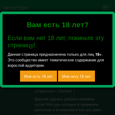
ВПОСТЕР
Вам есть 18 лет?
Ошибка VK API #5
Недействительный access_token! Администратору
Если вам нет 18 лет, покиньте эту
сообщества нужно авторизоваться на сервисе
повторно.
страницу!
Данная страница предназначена только для лиц
18+
.
Это сообщество имеет тематическое содержание для
Смирнов Сергей.
взрослой аудитории.
СПБ. Комплексное
оздоровление.
Всего 2, за сегодня 0 сообщений
отправлено / Рейтинг 1
Дорогие друзья, доброго времени
суток! Методы которые я применяю
различны и в комплексе как раз дают
возможность прийти к полному