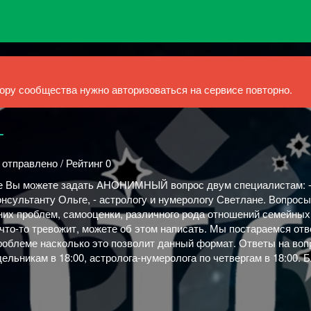
ру сообщества нужно авторизоваться на сервисе повторно.
т
 отправлено / Рейтинг 0
ле Вы можете задать АНОНИМНЫЙ вопрос двум специалистам: 
нсультанту Ольге, - астрологу и нумерологу Светлане. Вопросы
них проблем, самооценки, различного рода отношений семейных,
 что-то тревожит, можете об этом написать. Мы постараемся отв
проблеме насколько это позволит данный формат. Ответы на во
ельникам в 18:00, астролога-нумеролога по четвергам в 18:00. 