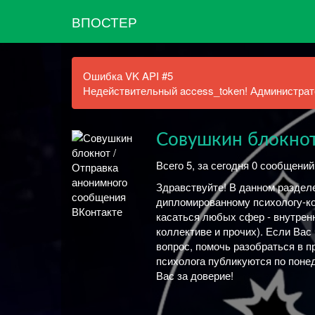
ВПОСТЕР
Ошибка VK API #5
Недействительный access_token! Администрато
Совушкин блокно
Всего 5, за сегодня 0 сообщений
Здравствуйте! В данном разде
дипломированному психологу-ко
касаться любых сфер - внутрен
коллективе и прочих). Если Вас
вопрос, помочь разобраться в 
психолога публикуются по понед
Вас за доверие!