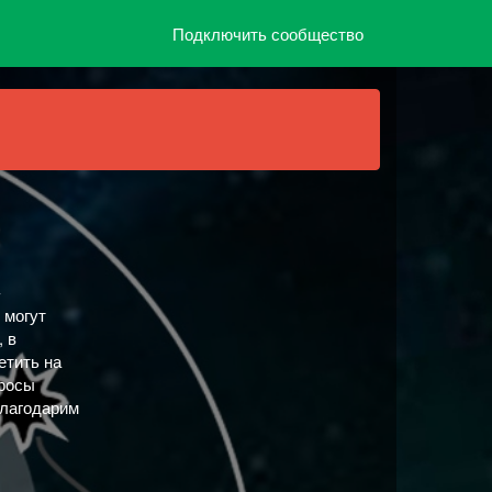
Подключить сообщество
-
 могут
 в
етить на
просы
Благодарим