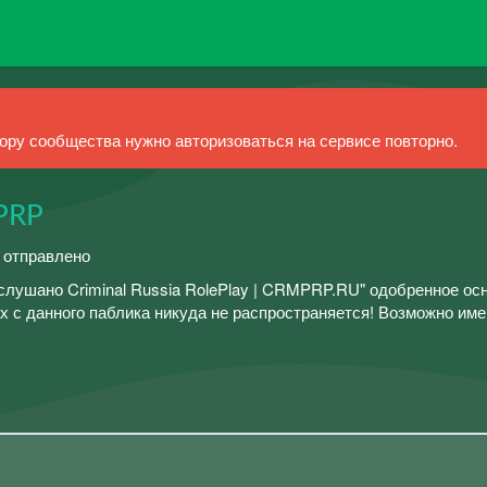
ру сообщества нужно авторизоваться на сервисе повторно.
PRP
й отправлено
лушано Criminal Russia RolePlay | CRMPRP.RU" одобренное ос
 с данного паблика никуда не распространяется! Возможно име