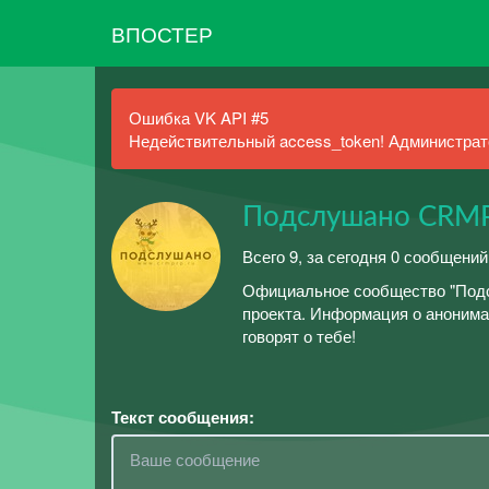
ВПОСТЕР
Ошибка VK API #5
Недействительный access_token! Администрато
Подслушано CRM
Всего 9, за сегодня 0 сообщени
Официальное сообщество "Подс
проекта. Информация о анонимах
говорят о тебе!
Текст сообщения: