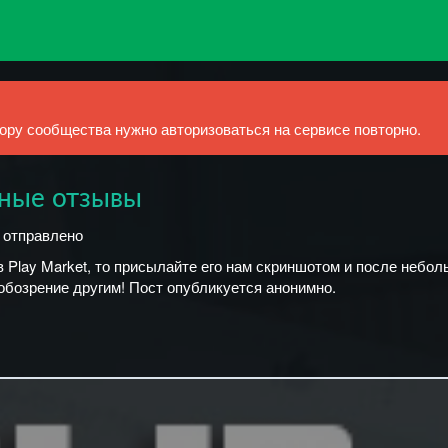
ру сообщества нужно авторизоваться на сервисе повторно.
шные отзывы
й отправлено
 Play Market, то присылайте его нам скриншотом и после небо
обозрение другим! Пост опубликуется анонимно.