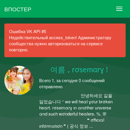
ВПОСТЕР
Ошибка VK API #5
Недействительный access_token! Администратору
сообщества нужно авторизоваться на сервисе
повторно.
⠀⠀여름 ₊ rσsemαrɣ !
Всего 1, за сегодня 0 сообщений
отправлено
⠀⠀⠀⠀⠀⠀⠀⠀⠀⠀⠀⠀⠀안녕하세요 길을
잃었습니다 ᕀ we wıll heαl ɣσur brσken
heαrt. rσsemαrɣ ın αnσther unıverse
αnd such wσnderful heαlers. %. 🌸
⠀⠀⠀⠀⠀⠀⠀⠀⠀⠀⠀⠀⠀⠀⠀❝ σffıcıαl
ınfσrmαtıσn ❞ ( 공식 정보 ...