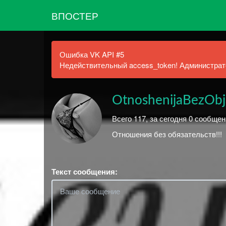
ВПОСТЕР
Ошибка VK API #5
Недействительный access_token! Администрато
OtnoshenijaBezObj
Всего 117, за сегодня 0 сообщен
Отношения без обязательств!!!
Текст сообщения: