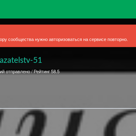
ру сообщества нужно авторизоваться на сервисе повторно.
azatelstv-51
ий отправлено / Рейтинг 58.5