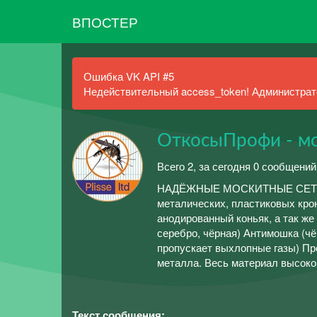
ВПОСТЕР
Ошибка VK API #5
Недействительный access_token! Администрато
ОткосыПрофи - мо
Всего 2, за сегодня 0 сообщений
НАДЁЖНЫЕ МОСКИТНЫЕ СЕТКИ 
металических, пластиковых крон
анодированный коньяк, а так же
серебро, чёрная) Антимошка (чё
пропускает выхлопные газы) Про
металла. Весь материал высоког
Текст сообщения: