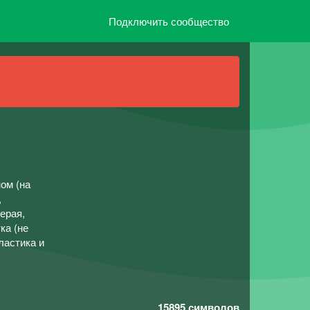
Подключить сообщество
м (на
,
ерая,
ка (не
ластика и
15895
символов