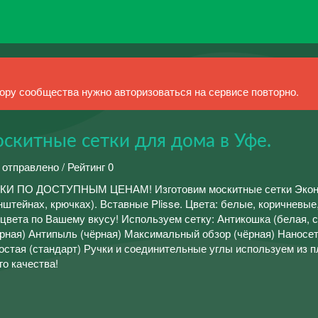
ру сообщества нужно авторизоваться на сервисе повторно.
скитные сетки для дома в Уфе.
 отправлено / Рейтинг 0
ПО ДОСТУПНЫМ ЦЕНАМ! Изготовим москитные сетки Эконо
штейнах, крючках). Вставные Plisse. Цвета: белые, коричневые
 цвета по Вашему вкусу! Используем сетку: Антикошка (белая, с
рная) Антипыль (чёрная) Максимальный обзор (чёрная) Наносет
стая (стандарт) Ручки и соединительные углы используем из п
о качества!