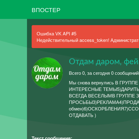
ВПОСТЕР
Ошибка VK API #5
Недействительный access_token! Администрато
Отдам даром, фей
Всего 0, за сегодня 0 сообщений
Мы снова вернулись В ГРУ
ИНТЕРЕСНЫЕ ТЕМЫ5)ДАРИТЬ
ВСЕГДА ВЕСЕЛЫМВ ГРУППЕ 
ПРОСЬБЫ3)РЕКЛАМА4)ПРОДАЖА 
обмен)6)ОСКОРБЛЕНИЯ7)ССО
ОТДАВАТЬ )
Текст сообщения: