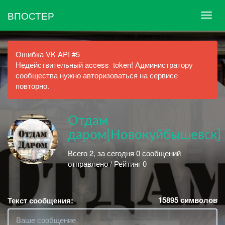
ВПОСТЕР
Ошибка VK API #5
Недействительный access_token! Администратору
сообщества нужно авторизоваться на сервисе
повторно.
Отдам
даром[Новокуйбышевск]
Всего 2, за сегодня 0 сообщений
отправлено / Рейтинг 0
15895
символов
Текст сообщения: