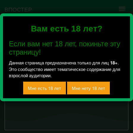
ВПОСТЕР
Вам есть 18 лет?
↟ homunculus factory
↟ 18+
Если вам нет 18 лет, покиньте эту
Всего 2, за сегодня 0 сообщений
страницу!
отправлено
Данная страница предназначена только для лиц
18+
.
NSFW рисуночки
Это сообщество имеет тематическое содержание для
взрослой аудитории.
15895
символов
Текст сообщения: