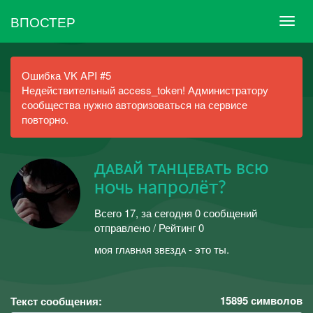
ВПОСТЕР
Ошибка VK API #5
Недействительный access_token! Администратору
сообщества нужно авторизоваться на сервисе
повторно.
дᴀвᴀй тᴀнцᴇвᴀть вᴄю
нᴏчь напрᴏлёт?
Всего 17, за сегодня 0 сообщений
отправлено / Рейтинг 0
мᴏя глᴀвнᴀя звᴇздᴀ - этᴏ ты.
15895
символов
Текст сообщения: