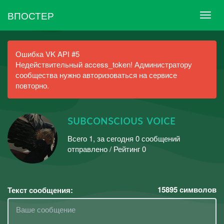
ВПОСТЕР
Ошибка VK API #5
Недействительный access_token! Администратору
сообщества нужно авторизоваться на сервисе
повторно.
sᴜʙᴄᴏɴsᴄɪᴏᴜs ᴠᴏɪᴄᴇ
Всего 1, за сегодня 0 сообщений
отправлено / Рейтинг 0
15895
символов
Текст сообщения: