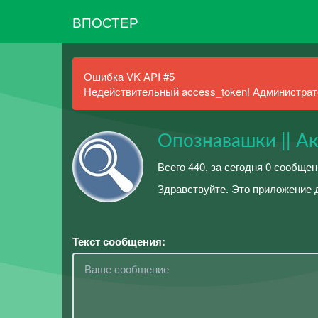
ВПОСТЕР
Ошибка VK API #5
Недействительный access_token! Администрато
Опознавашки || А
Всего 440, за сегодня 0 сообщен
Здравствуйте. Это приложение д
Текст сообщения: