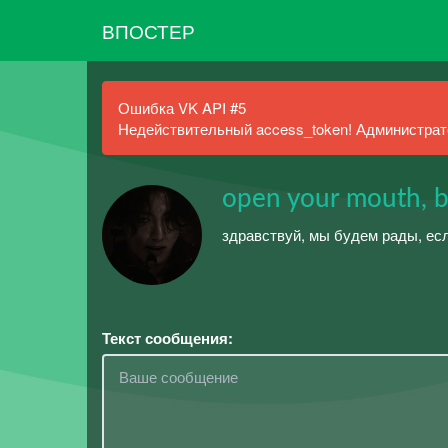
ВПОСТЕР
Ошибка VK API #5
Недействительный access_token! Администрато
open your mouth, 
здравствуй, мы будем рады, есл
Текст сообщения: