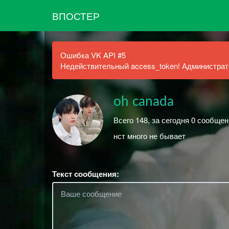
ВПОСТЕР
Ошибка VK API #5
Недействительный access_token! Администрато
oh canada
Всего 148, за сегодня 0 сообщен
нст много не бывает
Текст сообщения: