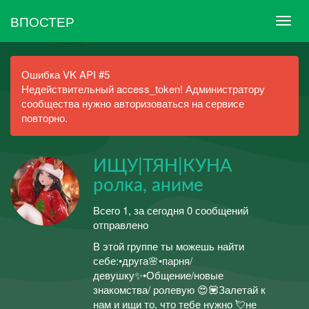
ВПОСТЕР
Ошибка VK API #5
Недействительный access_token! Администратору
сообщества нужно авторизоваться на сервисе
повторно.
ИЩУ|ТЯН|КУНА
ролка, аниме
Всего 1, за сегодня 0 сообщений
отправлено
В этой группе ты можешь найти
себе:•друга🌸•парня/
девушку✨•Общение/новые
знакомства/ ролевую 😍💟Залетай к
нам и ищи то, что тебе нужно 💘не