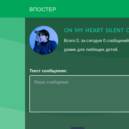
ВПОСТЕР
ᴏɴ ᴍʏ ʜᴇᴀʀᴛ sɪʟᴇɴᴛ 
Всего 0, за сегодня 0 сообщени
домик для любящих детей.
Текст сообщения: