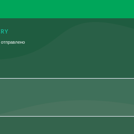
ᴄʀʏ
й отправлено