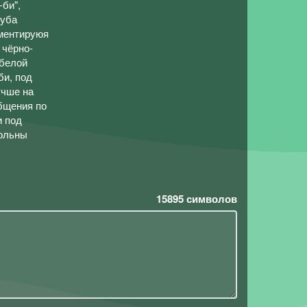
-би",
луба
мментируюя
 чёрно-
-белой
би, под
учше на
бщения по
и под
вольны
15895
символов