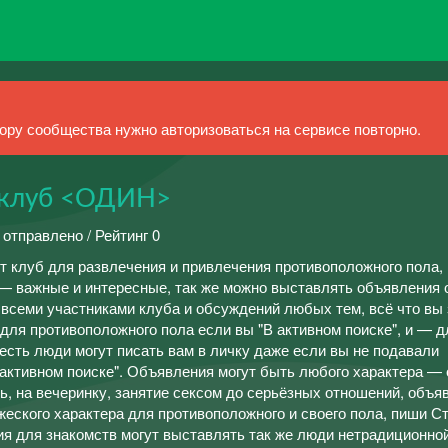
ру сообщества нужно авторизоваться на сервисе повторно.
 клуб <ОДИН>
 отправлено / Рейтинг 0
тот клуб для развлечения и привлечения противоположного пола,
— важные и интересные, так же можно выставлять объявления 
 всеми участниками клуба и обсуждений любых тем, всё что вы
для противоположного пола если вы "В активном поиске", и — д
 есть люди могут писать вам в личку даже если вы не подавали
активном поиске". Объявления могут быть любого характера — 
ь, на вечеринку, занятие сексом до серьёзных отношений, объя
жеского характера для противоположного и своего пола, пиши Ст
я для знакомств могут выставлять так же люди нетрадиционно