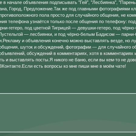
е в начале объявления подписывать "Гей", "Лесбиянка", "Парень
рана, Город, Предложение.Так же под главными фотографиями к
противоположного пола просто для случайного общения, не ко
ения телефона узнаётся только после общения по телефону: под
ни-гетеро, под цветной Тигрицей — девушки-гетеро, под чёрно
 Пустельгой — лесбиянки, и под чёрно-белым Бадисом — парни-
Рекламу и объявления конечно можно выставлять везде, но л
 общения, шуток и обсуждений, фотографии — для случайного о
объявлений, обсуждений в комментариях, хотя в комментариях 
ь и выставлять посты.Я никого не баню, если вы кем-то не до
Контакте.Если есть вопросы ко мне пиши мне в моём чате!