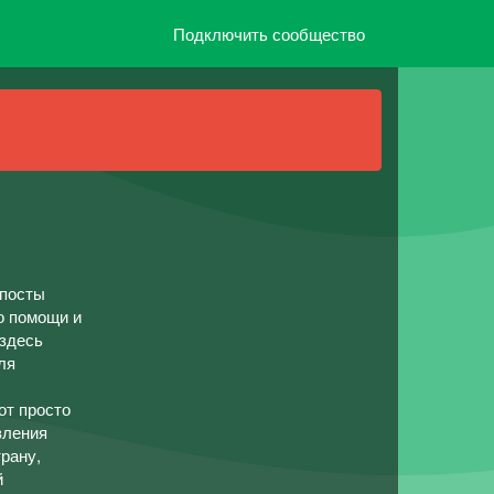
Подключить сообщество
 посты
о помощи и
 здесь
ля
от просто
вления
рану,
й