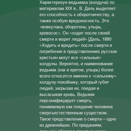
Характеризуя ведьмака (колдуна) по
материалам XIX в., В. Даль выделяет
его способность к оборотничеству, а
также особую вредоносность. Это
«вовкулака, оборотень; упырь,
кровосос». Он «ходит после своей
смерти и морит людей» [Даль, 1880
«Ходить и вредить» после смерти и
погребения в представлениях русских
крестьян могут все «сильные»
колдуны. Вероятно, и наименование
ведьмак (как и еретик, упырь) более
всего относится именно к «сильному»
колдуну-покойнику, который губит
людей, загрызая их, поедая и
высасывая кровь. Ведьмак
персонифицирует смерть,
понимаемую как поедание человека
сверхъестественным существом.
Такое представление о смерти – одно
из древнейших. По преданиям,
ведьмак обладал двумя душами,