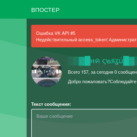
ВПОСТЕР
Ошибка VK API #5
Недействительный access_token! Администрато
░▒▓█нค ς๒яʓú█▓
Всего 157, за сегодня 0 сообще
Добро пожаловать?Соблюдайте 
Текст сообщения: