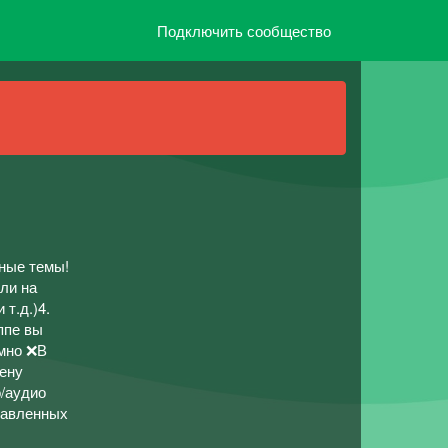
Подключить сообщество
зные темы!
ли на
т.д.)4.
ппе вы
имно ❌В
тену
о/аудио
тавленных