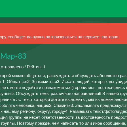
ру сообщества нужно авторизоваться на сервисе повторно.
-Мар-83
 отправлено / Рейтинг 1
которой можно общаться, рассуждать и обсуждать абсолютно ра
я 1. Общаться2. Знакомиться3. Искать людей, которых вы увиде
 не смогли подойти и познакомиться(торопились, постеснялись и 
группы5. Обсуждать темы различного направления6 В нашей гру
равив в лс текст который хотите выложить , мы выложим анон
корблять человека, нацию2. Спамить3. Захламлять предложку/с
 нашему региону, округу, городу4. Размещать текст/фото/виде
ция группы не несёт ответственности за достоверность предос
 группы. Поэтому прежде, чем написать то или иное сообщение,