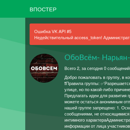
ВПОСТЕР
Ошибка VK API #5
Недействительный access_token! Администрато
ОбоВсём- Нарьян
Всего 2, за сегодня 0 сообщений
Добро пожаловать в группу, в 
❗️Правила группы: ✅Разрешаетс
улице, но по какой-либо причине
Предлагать идеи для развития 
можете остаться анонимным отп
нашей группе запрещено: 1. Ос
сообщениями, не относящимися к
интимного характераАдминистра
информации от лица участников