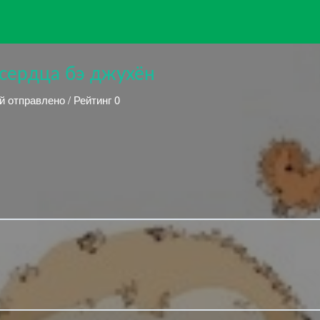
сердца бэ джухён
й отправлено / Рейтинг 0