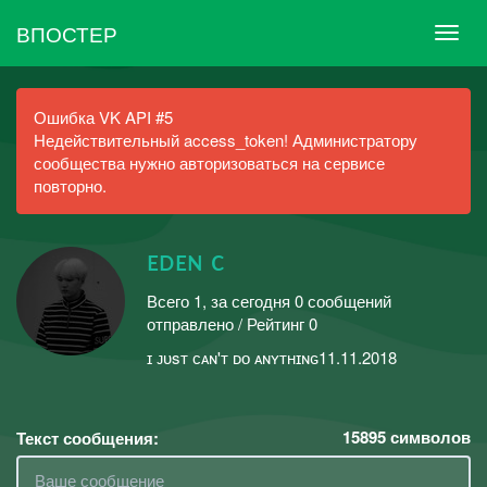
ВПОСТЕР
Ошибка VK API #5
Недействительный access_token! Администратору
сообщества нужно авторизоваться на сервисе
повторно.
ᴇᴅᴇɴ c
Всего 1, за сегодня 0 сообщений
отправлено / Рейтинг 0
ɪ ᴊᴜsᴛ ᴄᴀɴ'ᴛ ᴅᴏ ᴀɴʏᴛʜɪɴɢ11.11.2018
15895
символов
Текст сообщения: