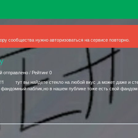
ру сообщества нужно авторизоваться на сервисе повторно.
у
й отправлено / Рейтинг 0
!1⠀⠀⠀ тут вы найдете стекло на любой вкус ,а может даже и ст
 фандомный паблик,но в нашем публике тоже есть свой фандом 