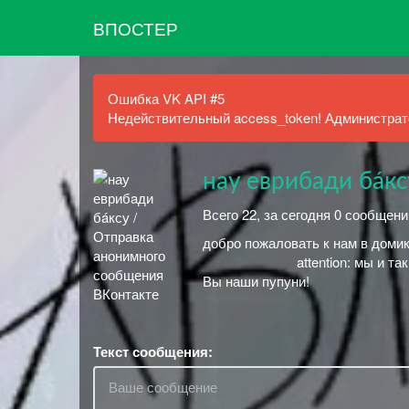
ВПОСТЕР
Ошибка VK API #5
Недействительный access_token! Администрато
нау еврибaди бáкс
Всего 22, за сегодня 0 сообщени
добро пожаловать к нам в домик
⠀⠀⠀⠀⠀⠀⠀⠀⠀ attention: мы и так
Вы наши пупуни!
Текст сообщения: