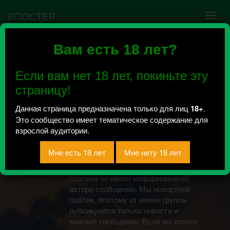
ВПОСТЕР
Вам есть 18 лет?
Ошибка VK API #5
Недействительный access_token! Администратору
Если вам нет 18 лет, покиньте эту
сообщества нужно авторизоваться на сервисе
повторно.
страницу!
Данная страница предназначена только для лиц
18+
.
Это сообщество имеет тематическое содержание для
Новости
взрослой аудитории.
Новодвинска [18+]
Сообщения через этот сервис
публикуются анонимно. Редакция
паблика не имеет информации об
авторе сообщения. Мы новостной
паблик, поэтому от имени группы
публикуются только новости и
важные сообщения. Если вы хотите