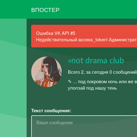
ВПОСТЕР
Ошибка VK API #5
Недействительный access_token! Администрато
»not drama club
Всего 2, за сегодня 0 сообщений
✎ ... под покровом ночь или же 
уползай под нашу тень
Текст сообщения: