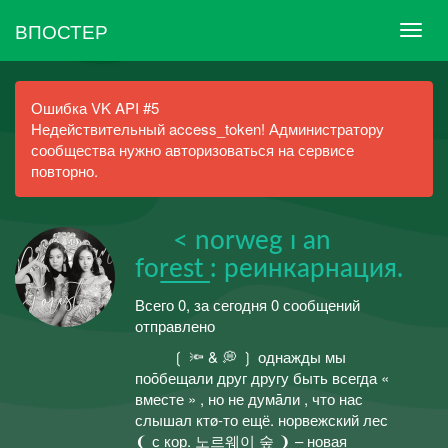
ВПОСТЕР
Ошибка VK API #5
Недействительный access_token! Администратору
сообщества нужно авторизоваться на сервисе
повторно.
⠀⠀< norweg ı an
fo͟r͟e͟st : реинкарнация.
Всего 0, за сегодня 0 сообщений
отправлено
ㅤ⠀ ⠀⠀❲ 🔦 & 💭 ❳ однажды мы
поōбещали друг другу быть всегда «
вместе » , но не думāли , что нас
слышал ктø-то ещё.ㅤ норвежский лес
❨ с кор. 노르웨이 숲 ❩ – новая