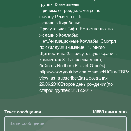
группы:Коммишены:
Принимаю.Трейды: Смотря по
скиллу.Реквесты: По
желанию.Кирибаны:
Присутсвуют.Гифт: Естественно, по
желанию.Коллабы:
Нет.Анимационные Коллабы: Смотря
по скиллу.!!!Внимание!!!1. Много
Щитпостинга.2. Присутствуют срачи в
комментах.3. Тут актива много,
бойтесь.Northern Fire art(Огонёк) -
https://www.youtube.com/channel/UCkaJTBPz
view_as=subscriberДата создания:
29.06.2018Второе день рождения(по
старой группе): 31.12.2017
15895
символов
Текст сообщения: